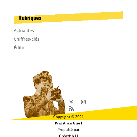
Rubriques
Actualités
Chiffres-clés
Édito
Copyright © 2021
Prix Alice Guy
l
Propulsé par
Créazbh
l
l