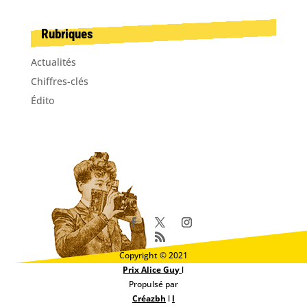
Rubriques
Actualités
Chiffres-clés
Édito
Copyright © 2021
Prix Alice Guy
l
Propulsé par
Créazbh
l
l