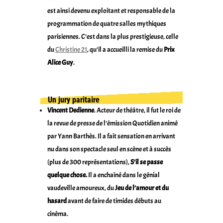
est ainsi devenu exploitant et responsable de la
programmation de quatre salles mythiques
parisiennes. C’est dans la plus prestigieuse, celle
du
Christine 21
, qu’il a accueilli la remise du
Prix
Alice Guy
.
Un jury paritaire
Vincent Dedienne
. Acteur de théâtre, il fut le roi de
la revue de presse de l’émission Quotidien animé
par Yann Barthès. Il a fait sensation en arrivant
nu dans son spectacle seul en scène et à succès
(plus de 300 représentations),
S’il se passe
quelque chose.
Il a enchaîné dans le génial
vaudeville amoureux, du
Jeu de l’amour et du
hasard
avant de faire de timides débuts au
cinéma.