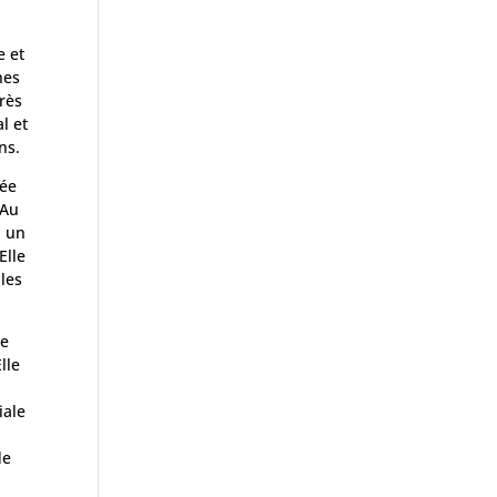
e et
nes
très
l et
ns.
lée
 Au
, un
Elle
 les
ue
lle
ciale
de