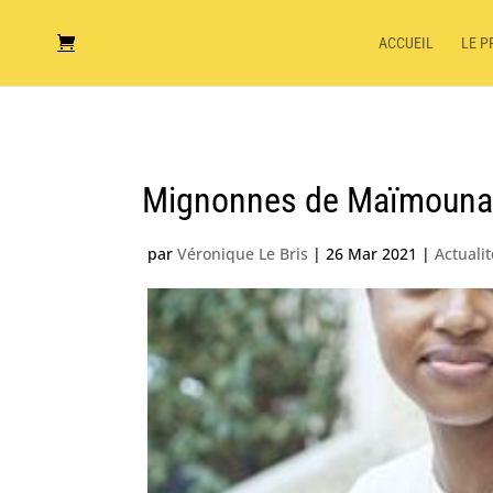
ACCUEIL
LE P
Mignonnes de Maïmouna D
par
Véronique Le Bris
|
26 Mar 2021
|
Actuali