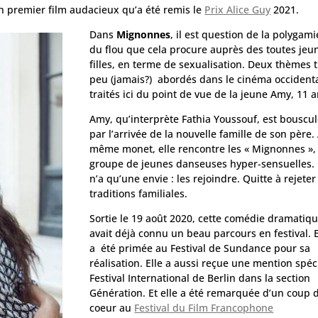
n premier film audacieux qu’a été remis le
Prix Alice Guy
2021.
Dans
Mignonnes
, il est question de la polygami
du flou que cela procure auprès des toutes jeu
filles, en terme de sexualisation. Deux thèmes 
peu (jamais?) abordés dans le cinéma occidenta
traités ici du point de vue de la jeune Amy, 11 a
Amy, qu’interprète Fathia Youssouf, est bouscu
par l’arrivée de la nouvelle famille de son père.
même monet, elle rencontre les « Mignonnes »
groupe de jeunes danseuses hyper-sensuelles. 
n’a qu’une envie : les rejoindre. Quitte à rejeter
traditions familiales.
Sortie le 19 août 2020, cette comédie dramatiq
avait déjà connu un beau parcours en festival. E
a été primée au Festival de Sundance pour sa
réalisation. Elle a aussi reçue une mention spé
Festival International de Berlin dans la section
Génération. Et elle a été remarquée d’un coup 
coeur au
Festival du Film Francophone