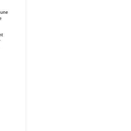
é une
e
nt
r
s