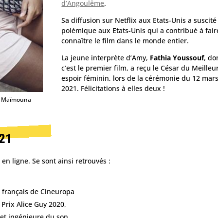
d’Angoulême
.
Sa diffusion sur Netflix aux Etats-Unis a suscit
polémique aux Etats-Unis qui a contribué à fair
connaître le film dans le monde entier.
La jeune interprète d’Amy,
Fathia Youssouf
, do
c’est le premier film, a reçu le César du Meilleu
espoir féminin, lors de la cérémonie du 12 mar
2021. Félicitations à elles deux !
ice Maïmouna
021
en ligne. Se sont ainsi retrouvés :
t français de Cineuropa
 Prix Alice Guy 2020,
 et ingénieure du son