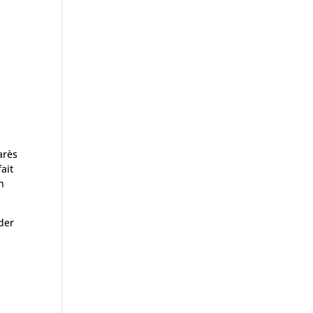
arès
ait
n
der