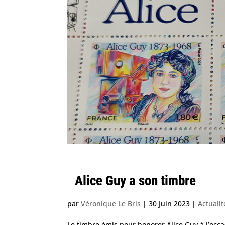
Alice Guy a son timbre
par
Véronique Le Bris
|
30 Juin 2023
|
Actualit
Le timbre émis pour honorer Alice Guy à l’occa