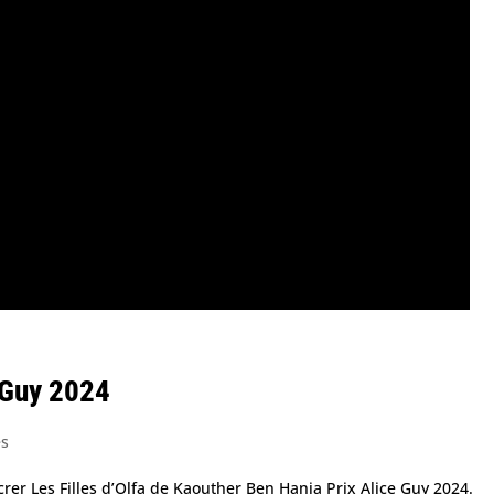
e Guy 2024
és
acrer Les Filles d’Olfa de Kaouther Ben Hania Prix Alice Guy 2024.