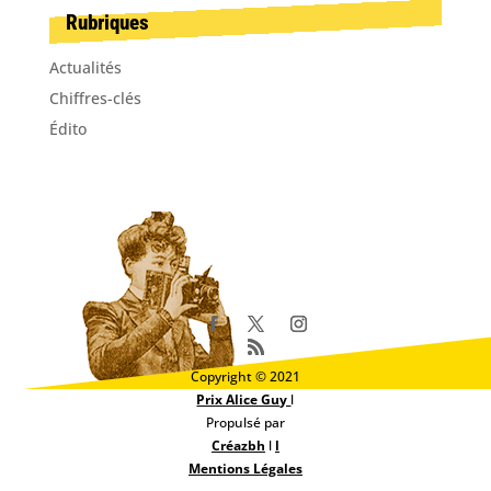
Rubriques
Actualités
Chiffres-clés
Édito
Copyright © 2021
Prix Alice Guy
l
Propulsé par
Créazbh
l
l
Mentions Légales